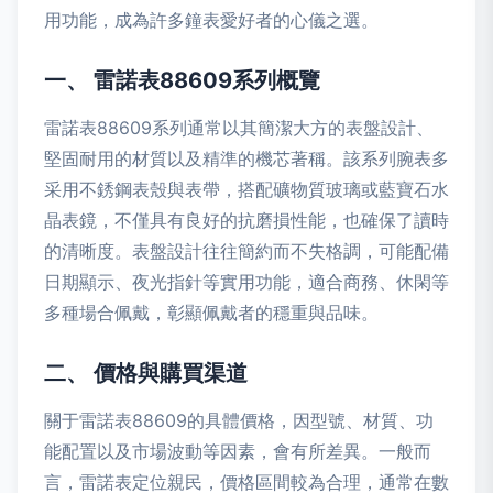
用功能，成為許多鐘表愛好者的心儀之選。
一、 雷諾表88609系列概覽
雷諾表88609系列通常以其簡潔大方的表盤設計、
堅固耐用的材質以及精準的機芯著稱。該系列腕表多
采用不銹鋼表殼與表帶，搭配礦物質玻璃或藍寶石水
晶表鏡，不僅具有良好的抗磨損性能，也確保了讀時
的清晰度。表盤設計往往簡約而不失格調，可能配備
日期顯示、夜光指針等實用功能，適合商務、休閑等
多種場合佩戴，彰顯佩戴者的穩重與品味。
二、 價格與購買渠道
關于雷諾表88609的具體價格，因型號、材質、功
能配置以及市場波動等因素，會有所差異。一般而
言，雷諾表定位親民，價格區間較為合理，通常在數