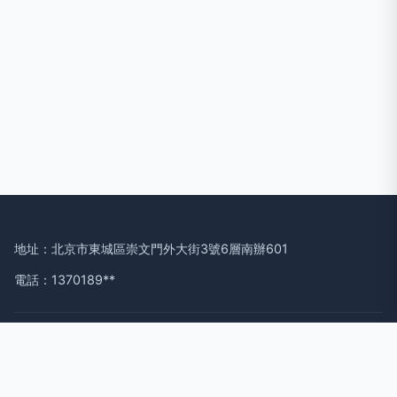
地址：北京市東城區崇文門外大街3號6層南辦601
電話：1370189**
Copyright © 2026
www.lulm.cn
鐘表維修
北京亨利歷峰鐘表有
限公司
鐘表維修
版權所有
Sitemap