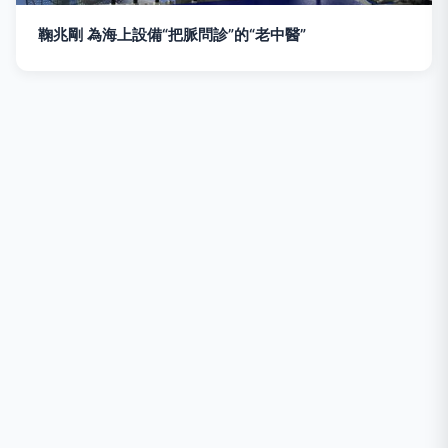
鞠兆剛 為海上設備“把脈問診”的“老中醫”