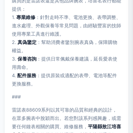
購買的是雷諾表還是其他品牌腕表，培喜名表行都能
提供：
1.
專業維修
：針對走時不準、電池更換、表帶調整、
進水處理、外觀保養等常見問題，由經驗豐富的技師
使用專業工具進行維護。
2.
真偽鑒定
：幫助消費者鑒別腕表真偽，保障購物
權益。
3.
保養咨詢
：提供日常佩戴保養建議，延長愛表使
用壽命。
4.
配件服務
：提供原裝或適配的表帶、電池等配件
更換服務。
###
雷諾表88609系列以其可靠的品質和經典的設計，
在眾多腕表中脫穎而出。若您對該系列感興趣，或需
要任何鐘表相關的購買、維修服務，
平陽縣敖江培喜