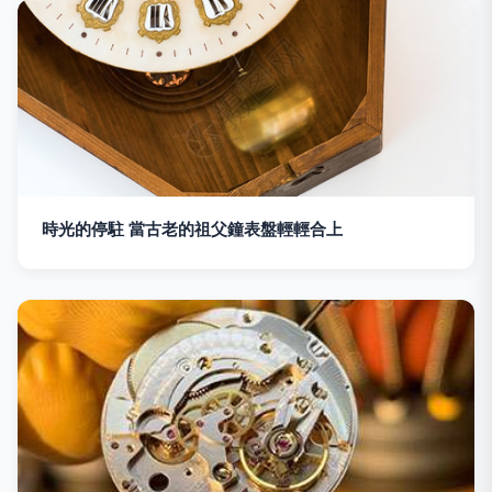
時光的停駐 當古老的祖父鐘表盤輕輕合上