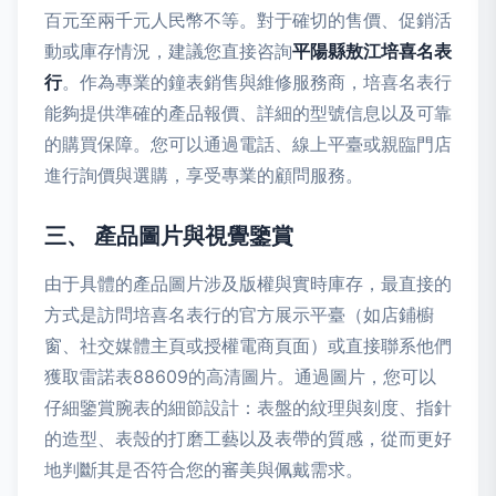
百元至兩千元人民幣不等。對于確切的售價、促銷活
動或庫存情況，建議您直接咨詢
平陽縣敖江培喜名表
行
。作為專業的鐘表銷售與維修服務商，培喜名表行
能夠提供準確的產品報價、詳細的型號信息以及可靠
的購買保障。您可以通過電話、線上平臺或親臨門店
進行詢價與選購，享受專業的顧問服務。
三、 產品圖片與視覺鑒賞
由于具體的產品圖片涉及版權與實時庫存，最直接的
方式是訪問培喜名表行的官方展示平臺（如店鋪櫥
窗、社交媒體主頁或授權電商頁面）或直接聯系他們
獲取雷諾表88609的高清圖片。通過圖片，您可以
仔細鑒賞腕表的細節設計：表盤的紋理與刻度、指針
的造型、表殼的打磨工藝以及表帶的質感，從而更好
地判斷其是否符合您的審美與佩戴需求。